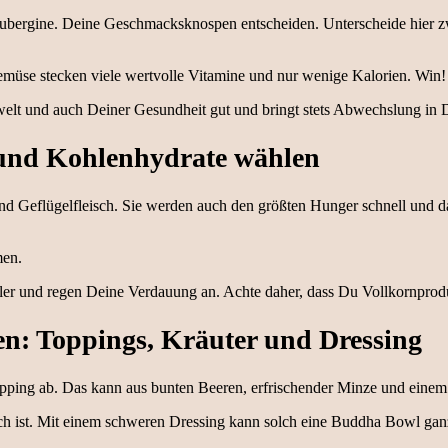
 Aubergine. Deine Geschmacksknospen entscheiden. Unterscheide hier 
Gemüse stecken viele wertvolle Vitamine und nur wenige Kalorien. Win!
lt und auch Deiner Gesundheit gut und bringt stets Abwechslung in 
te und Kohlenhydrate wählen
nd Geflügelfleisch. Sie werden auch den größten Hunger schnell und dau
men.
hneller und regen Deine Verdauung an. Achte daher, dass Du Vollkornpro
en: Toppings, Kräuter und Dressing
opping ab. Das kann aus bunten Beeren, erfrischender Minze und einem
ich ist. Mit einem schweren Dressing kann solch eine Buddha Bowl ga