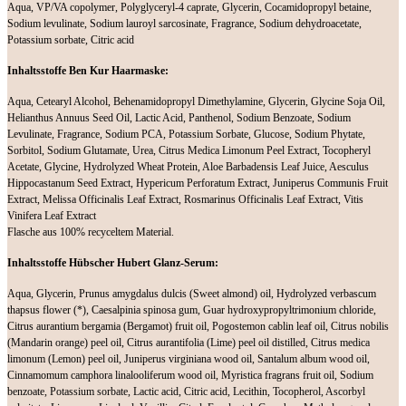
Aqua, VP/VA copolymer, Polyglyceryl-4 caprate, Glycerin, Cocamidopropyl betaine,
Sodium levulinate, Sodium lauroyl sarcosinate, Fragrance, Sodium dehydroacetate,
Potassium sorbate, Citric acid
Inhaltsstoffe Ben Kur Haarmaske:
Aqua, Cetearyl Alcohol, Behenamidopropyl Dimethylamine, Glycerin, Glycine Soja Oil,
Helianthus Annuus Seed Oil, Lactic Acid, Panthenol, Sodium Benzoate, Sodium
Levulinate, Fragrance, Sodium PCA, Potassium Sorbate, Glucose, Sodium Phytate,
Sorbitol, Sodium Glutamate, Urea, Citrus Medica Limonum Peel Extract, Tocopheryl
Acetate, Glycine, Hydrolyzed Wheat Protein, Aloe Barbadensis Leaf Juice, Aesculus
Hippocastanum Seed Extract, Hypericum Perforatum Extract, Juniperus Communis Fruit
Extract, Melissa Officinalis Leaf Extract, Rosmarinus Officinalis Leaf Extract, Vitis
Vinifera Leaf Extract
Flasche aus 100% recyceltem Material.
Inhaltsstoffe Hübscher Hubert Glanz-Serum:
Aqua, Glycerin, Prunus amygdalus dulcis (Sweet almond) oil, Hydrolyzed verbascum
thapsus flower (*), Caesalpinia spinosa gum, Guar hydroxypropyltrimonium chloride,
Citrus aurantium bergamia (Bergamot) fruit oil, Pogostemon cablin leaf oil, Citrus nobilis
(Mandarin orange) peel oil, Citrus aurantifolia (Lime) peel oil distilled, Citrus medica
limonum (Lemon) peel oil, Juniperus virginiana wood oil, Santalum album wood oil,
Cinnamomum camphora linalooliferum wood oil, Myristica fragrans fruit oil, Sodium
benzoate, Potassium sorbate, Lactic acid, Citric acid, Lecithin, Tocopherol, Ascorbyl