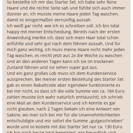
So bestellte ich mir das Starter Set. Ich habe sehr feine 
Haare und die rechte Seite sah und fühlte sich auch immer 
dünner an, ich musste meine Haare jeden Tag waschen, 
damit es einigermaßen vernünftig aussah.

Ich weiß gar nicht, wie ich es schreiben soll. Ich bin total 
happy mit meiner Entscheidung. Bereits nach der ersten 
Anwendung merkte ich, dass sich mein Haar total schön 
anfühlte und sehr gut nach dem föhnen aussah. Und für 
mich ganz wichtig, ich muss meine Haare nicht mehr jeden 
Tag waschen, es reicht jetzt aus 2x die Woche zu waschen 
und an den anderen Tagen kann ich sie im trockenen 
Zustand föhnen und sie sehen super gut aus. 

Und ein ganz großes Lob muss ich dem Kundenservice 
aussprechen. Bei meiner ersten Bestellung des Starter Set 
gab es einen Rabattcode aber irgendwie funktionierte es 
bei mir nicht, so dass ich die volle Summe von ca. 184 Euro 
zahlen musste (ich wahr natürlich enttäuscht). Ich schrieb 
eine Mail an den Kundenservice und ich konnte es gar 
nicht glauben, nach 2 Tagen bekam ich eine Antwort von 
Sabine, wo man sich bei mir für die Unannehmlichkeiten 
entschuldigte und mir sofort die Summe „gutgeschrieben“ 
wurde und so kostete mit das Starter Set nur ca. 130 Euro. 
Ich bin noch heute total begeistert, wie freundlich und 