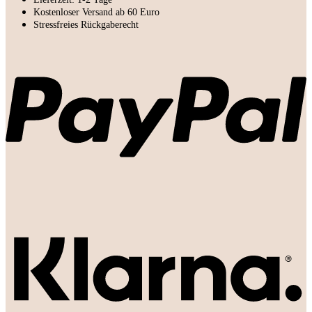
Haar
Kostenloser Versand ab 60 Euro
Set
Stressfreies Rückgaberecht
Menge
P
K