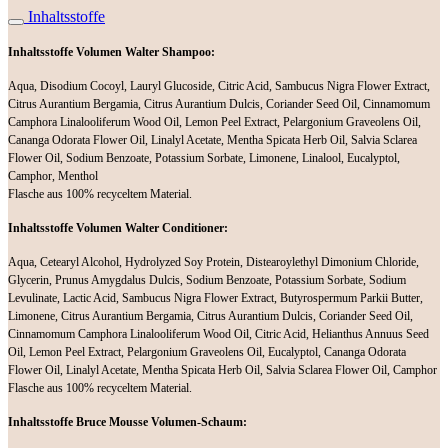
Inhaltsstoffe
Inhaltsstoffe Volumen Walter Shampoo:
Aqua, Disodium Cocoyl, Lauryl Glucoside, Citric Acid, Sambucus Nigra Flower Extract,
Citrus Aurantium Bergamia, Citrus Aurantium Dulcis, Coriander Seed Oil, Cinnamomum
Camphora Linalooliferum Wood Oil, Lemon Peel Extract, Pelargonium Graveolens Oil,
Cananga Odorata Flower Oil, Linalyl Acetate, Mentha Spicata Herb Oil, Salvia Sclarea
Flower Oil, Sodium Benzoate, Potassium Sorbate, Limonene, Linalool, Eucalyptol,
Camphor, Menthol
Flasche aus 100% recyceltem Material.
Inhaltsstoffe Volumen Walter Conditioner:
Aqua, Cetearyl Alcohol, Hydrolyzed Soy Protein, Distearoylethyl Dimonium Chloride,
Glycerin, Prunus Amygdalus Dulcis, Sodium Benzoate, Potassium Sorbate, Sodium
Levulinate, Lactic Acid, Sambucus Nigra Flower Extract, Butyrospermum Parkii Butter,
Limonene, Citrus Aurantium Bergamia, Citrus Aurantium Dulcis, Coriander Seed Oil,
Cinnamomum Camphora Linalooliferum Wood Oil, Citric Acid, Helianthus Annuus Seed
Oil, Lemon Peel Extract, Pelargonium Graveolens Oil, Eucalyptol, Cananga Odorata
Flower Oil, Linalyl Acetate, Mentha Spicata Herb Oil, Salvia Sclarea Flower Oil, Camphor
Flasche aus 100% recyceltem Material.
Inhaltsstoffe Bruce Mousse Volumen-Schaum: