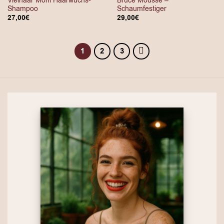
Vielhaar Moni Haarwuchs-
Bruce Mousse –
Shampoo
Schaumfestiger
27,00
€
29,00
€
1
2
3