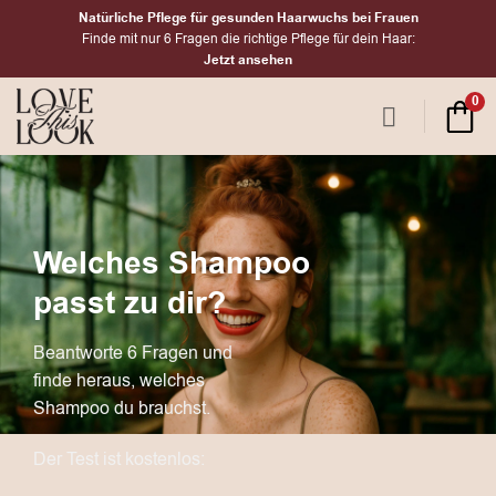
Zum
Natürliche Pflege für gesunden Haarwuchs bei Frauen
Inhalt
Finde mit nur 6 Fragen die richtige Pflege für dein Haar:
Jetzt ansehen
springen
0
Welches Shampoo
passt zu dir?
Beantworte 6 Fragen und
finde heraus, welches
Shampoo du brauchst.
Der Test ist kostenlos: