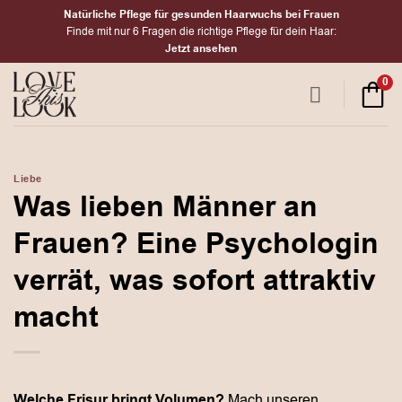
Zum
Natürliche Pflege für gesunden Haarwuchs bei Frauen
Inhalt
Finde mit nur 6 Fragen die richtige Pflege für dein Haar:
Jetzt ansehen
springen
0
Liebe
Was lieben Männer an
Frauen? Eine Psychologin
verrät, was sofort attraktiv
macht
Welche Frisur bringt Volumen?
Mach unseren