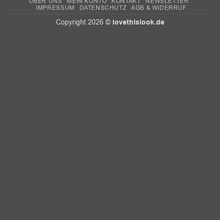
ÜBER UNS
MEIN KONTO
KONTAKT
NEWSLETTER
IMPRESSUM
DATENSCHUTZ
AGB & WIDERRUF
lovethislook.de
Copyright 2026 ©