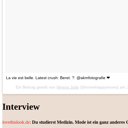
La vie est belle. Latest crush: Beret. ?: @akmfotografie ❤
Ein Beitrag geteilt von
Verena Julia
(@somehappyshoes) am
Interview
lovethislook.de
:
Du studierst Medizin. Mode ist ein ganz anderes