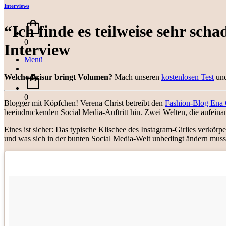
Interviews
“Ich finde es teilweise sehr sc
0
Interview
Menü
Welche Frisur bringt Volumen?
Mach unseren
kostenlosen Test
und
0
Blogger mit Köpfchen! Verena Christ betreibt den
Fashion-Blog Ena 
beeindruckenden Social Media-Auftritt hin. Zwei Welten, die aufeinan
Eines ist sicher: Das typische Klischee des Instagram-Girlies verkörp
und was sich in der bunten Social Media-Welt unbedingt ändern muss, 