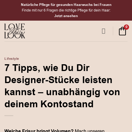
Zum
Natürliche Pflege für gesunden Haarwuchs bei Frauen
Inhalt
Finde mit nur 6 Fragen die richtige Pflege für dein Haar:
Jetzt ansehen
springen
0
Lifestyle
7 Tipps, wie Du Dir
Designer-Stücke leisten
kannst – unabhängig von
deinem Kontostand
Welche Frisur bringt Volumen?
Mach unseren