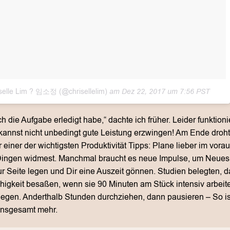
riselle Lim ? 임소정 (@chrisellelim)
am
Dez 22, 2017 um 7:56 PST
ich die Aufgabe erledigt habe,“ dachte ich früher. Leider funktioni
kannst nicht unbedingt gute Leistung erzwingen! Am Ende droht 
 einer der wichtigsten Produktivität Tipps: Plane lieber im vor
ingen widmest. Manchmal braucht es neue Impulse, um Neues 
ur Seite legen und Dir eine Auszeit gönnen. Studien belegten, 
higkeit besaßen, wenn sie 90 Minuten am Stück intensiv arbei
legen. Anderthalb Stunden durchziehen, dann pausieren – So 
 insgesamt mehr.