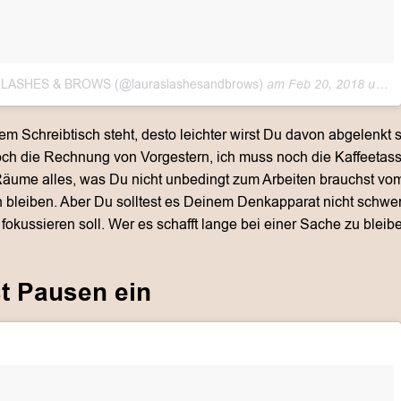
A’S LASHES & BROWS (@lauraslashesandbrows)
am
Feb 20, 2018 um 2:01 PST
 Schreibtisch steht, desto leichter wirst Du davon abgelenkt s
noch die Rechnung von Vorgestern, ich muss noch die Kaffeeta
äume alles, was Du nicht unbedingt zum Arbeiten brauchst vo
ich bleiben. Aber Du solltest es Deinem Denkapparat nicht schwe
fokussieren soll. Wer es schafft lange bei einer Sache zu bleib
t Pausen ein