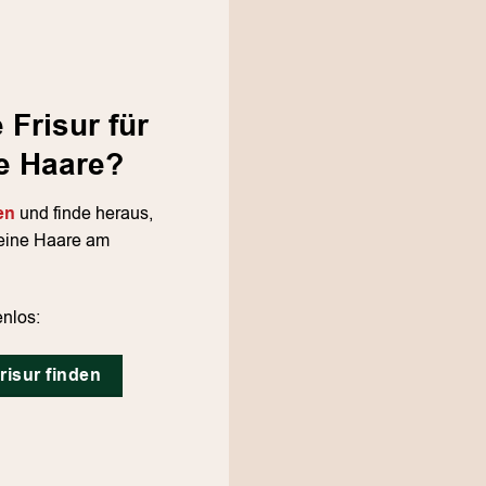
Frisur für
e Haare?
en
und finde heraus,
feine Haare am
enlos:
risur finden