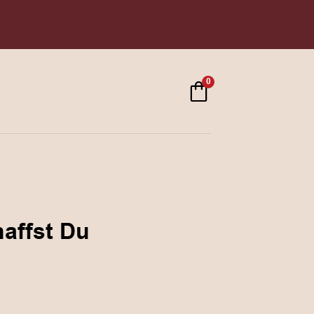
0
haffst Du