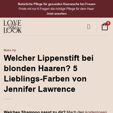
Zum
Natürliche Pflege für gesunden Haarwuchs bei Frauen
Inhalt
Finde mit nur 6 Fragen die richtige Pflege für dein Haar:
Jetzt ansehen
springen
0
Make-Up
Welcher Lippenstift bei
blonden Haaren? 5
Lieblings-Farben von
Jennifer Lawrence
Welches Shampoo passt zu dir?
Mach den
kostenlosen