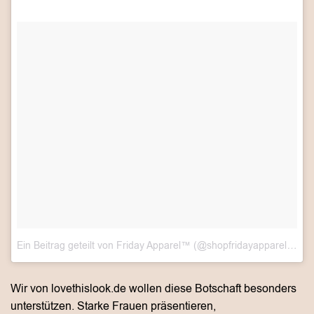
Ein Beitrag geteilt von Friday Apparel™ (@shopfridayapparel)
am
Wir von lovethislook.de wollen diese Botschaft besonders
unterstützen. Starke Frauen präsentieren,