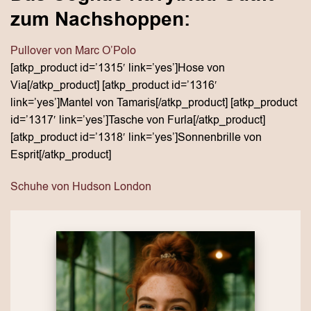
zum Nachshoppen:
Pullover von Marc O’Polo
[atkp_product id=’1315′ link=’yes’]Hose von
Via[/atkp_product] [atkp_product id=’1316′
link=’yes’]Mantel von Tamaris[/atkp_product] [atkp_product
id=’1317′ link=’yes’]Tasche von Furla[/atkp_product]
[atkp_product id=’1318′ link=’yes’]Sonnenbrille von
Esprit[/atkp_product]
Schuhe von Hudson London