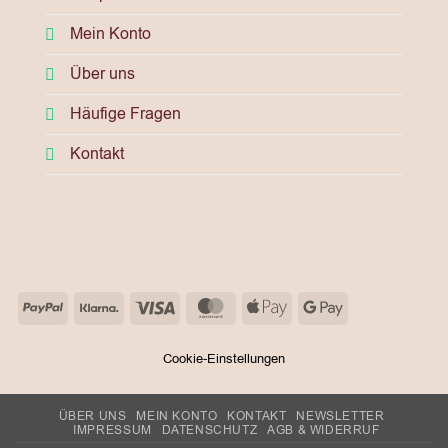
Mein Konto
Über uns
Häufige Fragen
Kontakt
PayPal
Klarna
Visa
MasterCard
Apple
Google
Pay
Pay
Cookie-Einstellungen
ÜBER UNS
MEIN KONTO
KONTAKT
NEWSLETTER
IMPRESSUM
DATENSCHUTZ
AGB & WIDERRUF