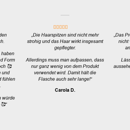
 den
„Die Haarspitzen sind nicht mehr
„Das Pr
h.
strohig und das Haar wirkt insgesamt
nicht
gepflegter.
an
) haben
nd Form
Allerdings muss man aufpassen, dass
Läss
och 🥰
nur ganz wenig von dem Produkt
aussehe
n und
verwendet wird. Damit hält die
d fühlen
Flasche auch sehr lange!“
.
Carola D.
ch würde
 🥰“