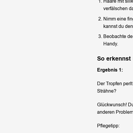
Haare mit sil
verfälschen d
Nimm eine fin
kannst du den
Beobachte den
Handy.
So erkennst 
Ergebnis 1:
Der Tropfen perl
Strähne?
Glückwunsch! Du
anderen Probleme
Pflegetipp: