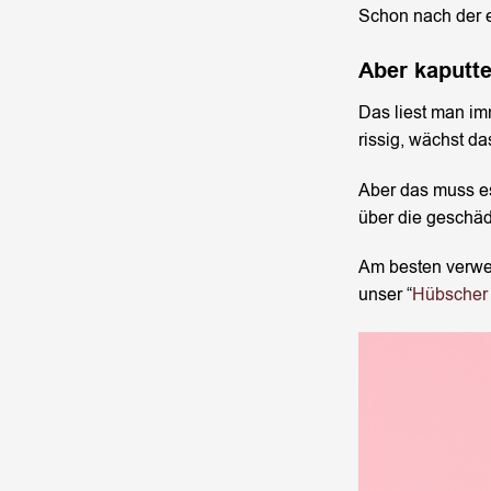
Schon nach der e
Aber kaputt
Das liest man im
rissig, wächst da
Aber das muss es
über die geschädi
Am besten verwen
unser “
Hübscher