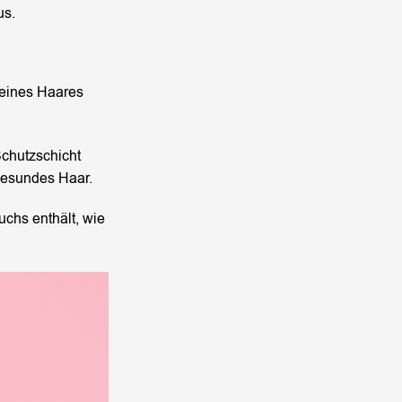
us.
e eines Haares
Schutzschicht
 gesundes Haar.
uchs enthält, wie